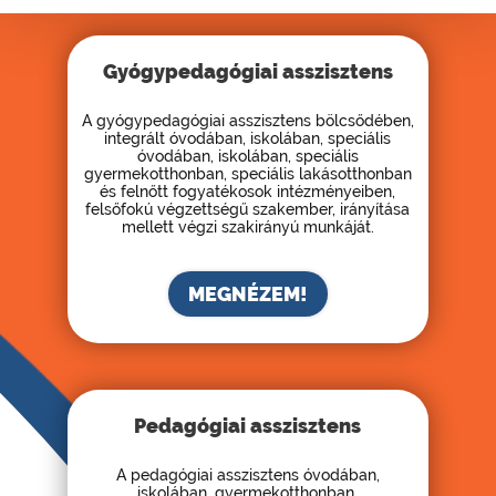
Gyógypedagógiai asszisztens
A gyógypedagógiai asszisztens bölcsődében,
integrált óvodában, iskolában, speciális
óvodában, iskolában, speciális
gyermekotthonban, speciális lakásotthonban
és felnőtt fogyatékosok intézményeiben,
felsőfokú végzettségű szakember, irányítása
mellett végzi szakirányú munkáját.
MEGNÉZEM!
Pedagógiai asszisztens
A pedagógiai asszisztens óvodában,
iskolában, gyermekotthonban,