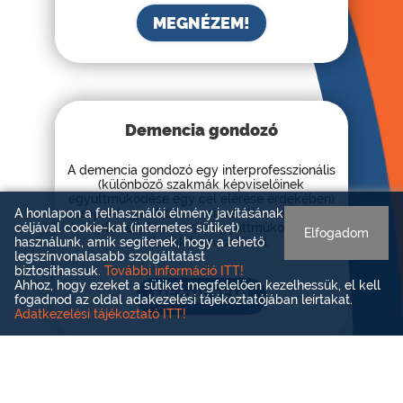
MEGNÉZEM!
Demencia gondozó
A demencia gondozó egy interprofesszionális
(különböző szakmák képviselőinek
együttműködése egy cél elérése érdekében)
A honlapon a felhasználói élmény javításának
csapat tagja. A demenciával élő személyek
céljával cookie-kat (internetes sütiket)
komplex ellátása során együttműködik más
Elfogadom
használunk, amik segítenek, hogy a lehető
szakmák képviselőivel.
legszínvonalasabb szolgáltatást
biztosíthassuk.
További információ ITT!
Ahhoz, hogy ezeket a sütiket megfelelően kezelhessük, el kell
MEGNÉZEM!
fogadnod az oldal adakezelési tájékoztatójában leírtakat.
Adatkezelési tájékoztató ITT!